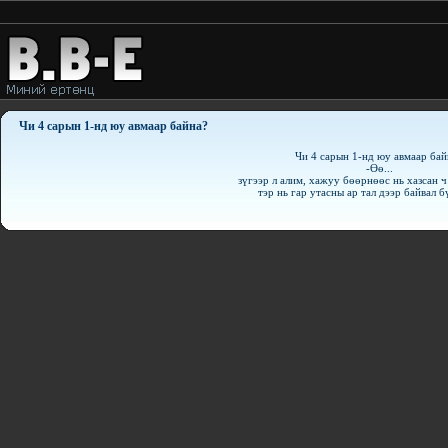
Чи 4 сарын 1-нд юу авмаар байна?
Чи 4 сарын 1-нд юу авмаар бай
-Өө...
зүгээр л алим, хажуу бөөpнөөс нь хазсан ч 
тэр нь гар утасны ар тал дээр байвал бү