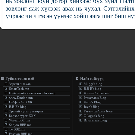
нь зовлонг юун дотор хийхээс бүх зүйл шалт
зовлонг яаж хүлээж авах нь чухал. Сэтгэлийнх
учраас чи ч гэсэн үүнээс хойш аяга шиг биш ну
Гүйцэтгэсэн вэб
Найз сайтууд
Зарсан ч яахав
Muggi's blog
SmartTech.mn
B.B-E's blog
Нийслэлийн статистикийн газар
Физикийн хичээл
www.Dindon.mn
Pressman's Blog
Сэйф тайм ХХК
Kanu's Blog
B.B-E's blog
Juye's Blog
Эртний нутаг ресторан
Гэгээн хайрын блог
Каркас зураг ХХК
G-logus's Blog
Warez.BBE.mn
Bayarmaa's Blog
Sonjoo.BBE.mn
Tv.BBE.mn
Fashion.BBE.mn