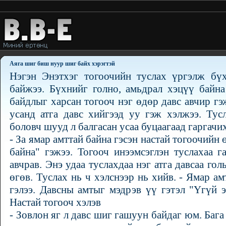
Аяга шиг биш нуур шиг байх хэрэгтэй
Нэгэн Энэтхэг тогоочийн туслах үргэлж бүх
байжээ. Бүхнийг голно, амьдрал хэцүү байн
байдлыг харсан тогооч нэг өдөр давс авчир гэ
усанд атга давс хийгээд уу гэж хэлжээ. Тус
боловч шууд л балгасан усаа буцаагаад гаргачи
- За ямар амттай байна гэсэн настай тогоочийн
байна" гэжээ. Тогооч инээмсэглэн туслахаа 
авчрав. Энэ удаа туслахдаа нэг атга давсаа го
өгөв. Туслах нь ч хэлснээр нь хийв. - Ямар ам
гэлээ. Давсны амтыг мэдрэв үү гэтэл "Үгүй ээ
Настай тогооч хэлэв
- Зовлон яг л давс шиг гашуун байдаг юм. Баг