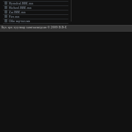
Hymdral.BBE.mn
Hicheel.BBE.mn
Zar.BBE.mn
Fire.mn
Ойн зөрчил.мн
Бүх эрх хуулиар хамгаалагдсан © 2009 B.B-E