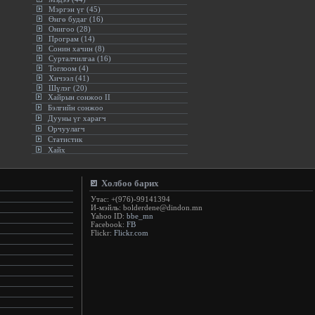
Мэргэн үг (45)
Өнгө будаг (16)
Онигоо (28)
Програм (14)
Сонин хачин (8)
Сурталчилгаа (16)
Тоглоом (4)
Хичээл (41)
Шүлэг (20)
Хайрын сонжоо II
Бэлгийн сонжоо
Дууны үг харагч
Орчуулагч
Статистик
Хайх
Холбоо барих
Утас: +(976)-99141394
И-мэйль: bolderdene@dindon.mn
Yahoo ID:
bbe_mn
Facebook:
FB
Flickr:
Flickr.com