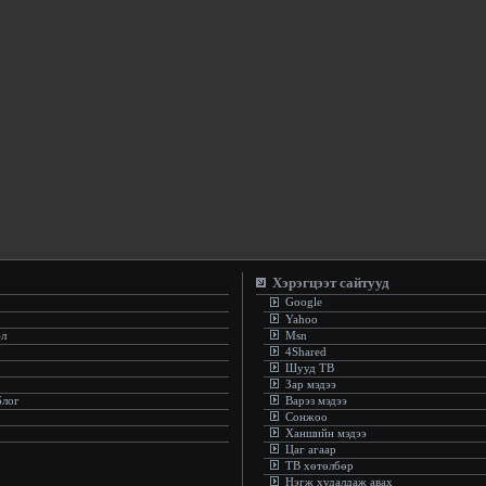
Хэрэгцээт сайтууд
Google
Yahoo
эл
Msn
4Shared
Шууд ТВ
Зар мэдээ
блог
Варэз мэдээ
Сонжоо
Ханшийн мэдээ
Цаг агаар
ТВ хөтөлбөр
Нэгж худалдаж авах