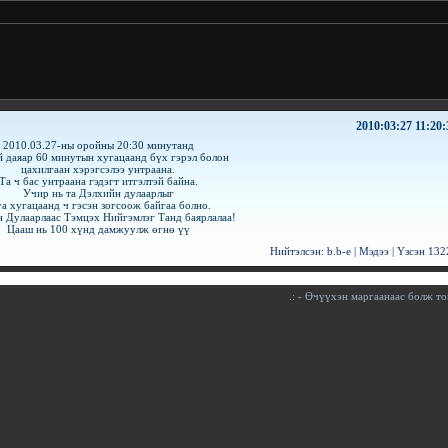
2010:03:27 11:20:
2010.03.27-ны оройны 20:30 минутанд
 даяар 60 минутын хугацаанд бүх гэрэл болон
цахилгаан хэрэгсэлээ унтраана.
Та ч бас унтраана гэдэгт итгэлтэй байна.
Учир нь та Дэлхийн дулаарлыг
га хугацаанд ч гэсэн зогсоож байгаа болно.
 Дулаарлаас Тэмцэх Нийгэмлэг Танд баярлалаа!
Цааш нь 100 хүнд дамжуулж өгнө үү
Нийтэлсэн:
b.b-e
|
Мэдээ
| Үзсэн
132
.:
- Өчүүхэн маргаанаас болж том