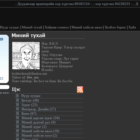
.:
Дуудлагаар принтерийн хор хүргэнэ.89181154
:..:
хор хүргэнэ.94228233
:..:
Дуудл
|
|
|
|
|
Нүүр хуудас
Миний тухай
Хайрын сонжоо
Миний хийсэн ажил
Холбоо барих
Хайх
39
Нэр: Б.Б-Э
Төрсөн Өдөр: Үлгэр эхэлдэг
өдөр
Орд: Олуулаа
Төрсөн газар: Луу гариг
Мэргэжил: Манаач
Боловсрол: Цэцэрлэг
И-мэйл:
bolderdene@dindon.mn
Yahoo id:
bbe_mn
23
Товч тайлбар: Би бол чи биш. Би бол би.
Цэс
 нөхөрлөлөө бүү сүйтгэ.(Далай лам)
:.
Нүүр хуудас
Бичлэг (48)
Зураг (25)
Интерьэр, Дизайн (27)
Кино (67)
Миний дарсан зураг (34)
Миний дуртай дуу (0)
Миний зураг (2)
Миний хийсэн ажил (18)
Миний хийсэн хоол (2)
Мэдээ (44)