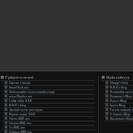
Гүйцэтгэсэн вэб
Найз сайтууд
Зарсан ч яахав
Muggi's blog
SmartTech.mn
B.B-E's blog
Нийслэлийн статистикийн газар
Физикийн хичэ
www.Dindon.mn
Pressman's Blog
Сэйф тайм ХХК
Kanu's Blog
B.B-E's blog
Juye's Blog
Эртний нутаг ресторан
Гэгээн хайрын 
Каркас зураг ХХК
G-logus's Blog
Warez.BBE.mn
Bayarmaa's Blog
Sonjoo.BBE.mn
Tv.BBE.mn
Fashion.BBE.mn