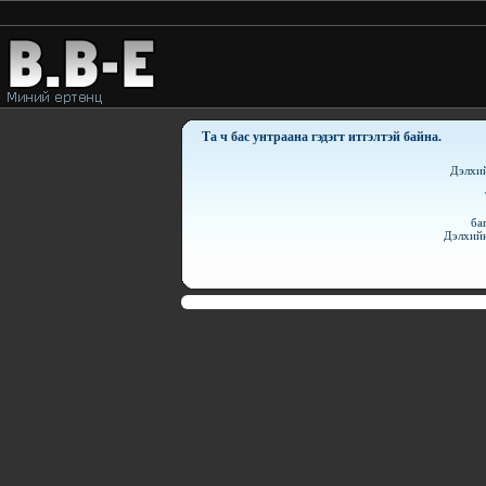
Та ч бас унтраана гэдэгт итгэлтэй байна.
Дэлхий
ба
Дэлхийн