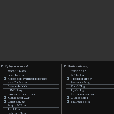
Гүйцэтгэсэн вэб
Найз сайтууд
Зарсан ч яахав
Muggi's blog
SmartTech.mn
B.B-E's blog
Нийслэлийн статистикийн газар
Физикийн хичээл
www.Dindon.mn
Pressman's Blog
Сэйф тайм ХХК
Kanu's Blog
B.B-E's blog
Juye's Blog
Эртний нутаг ресторан
Гэгээн хайрын блог
Каркас зураг ХХК
G-logus's Blog
Warez.BBE.mn
Bayarmaa's Blog
Sonjoo.BBE.mn
Tv.BBE.mn
Fashion.BBE.mn