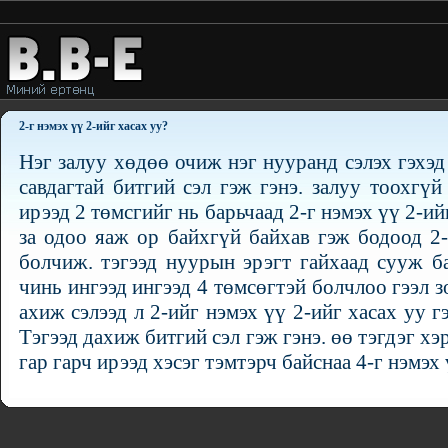
2-г нэмэх үү 2-ийг хасах уу?
Нэг залуу хөдөө очиж нэг нууранд сэлэх гэхэд
савдагтай битгий сэл гэж гэнэ. залуу тоохгүй
ирээд 2 төмсгийг нь барьчаад 2-г нэмэх үү 2-ийг
за одоо яаж ор байхгүй байхав гэж бодоод 2-
болчиж. тэгээд нуурын эрэгт гайхаад сууж б
чинь ингээд ингээд 4 төмсөгтэй болчлоо гээл 
ахиж сэлээд л 2-ийг нэмэх үү 2-ийг хасах уу г
Тэгээд дахиж битгий сэл гэж гэнэ. өө тэгдэг хэ
гар гарч ирээд хэсэг тэмтэрч байснаа 4-г нэмэх ү