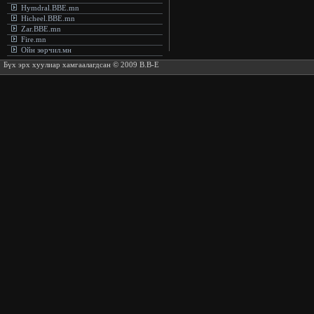
Hymdral.BBE.mn
Hicheel.BBE.mn
Zar.BBE.mn
Fire.mn
Ойн зөрчил.мн
Бүх эрх хуулиар хамгаалагдсан © 2009 B.B-E