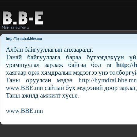
http://hymdral.bbe.mn
Албан байгууллагын анхааралд:
Танай байгууллага бараа бүтээгдэхүүн ү
урамшуулал зарлаж байгаа бол та
http://
хаягаар орж хямдралын мэдээгээ үнэ төлбөргүй
Таны оруулсан мэдээ
http://hymdral.bbe.mn
www.BBE.mn
сайтын бүх мэдээний доор зарлаг
Таны ажилд амжилт хүсье.
www.BBE.mn