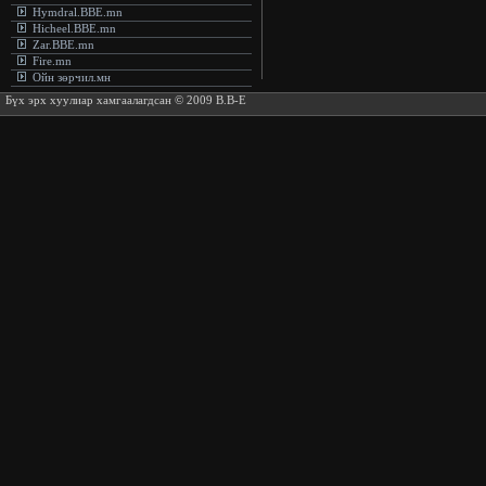
Hymdral.BBE.mn
Hicheel.BBE.mn
Zar.BBE.mn
Fire.mn
Ойн зөрчил.мн
Бүх эрх хуулиар хамгаалагдсан © 2009 B.B-E