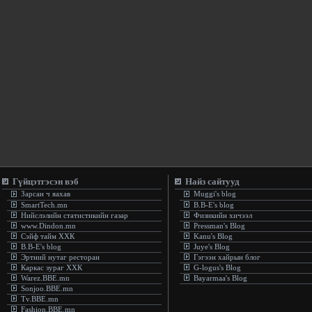
Гүйцэтгэсэн вэб
Найз сайтууд
Зарсан ч яахав
Muggi's blog
SmartTech.mn
B.B-E's blog
Нийслэлийн статистикийн газар
Физикийн хичээл
www.Dindon.mn
Pressman's Blog
Сэйф тайм ХХК
Kanu's Blog
B.B-E's blog
Juye's Blog
Эртний нутаг ресторан
Гэгээн хайрын блог
Каркас зураг ХХК
G-logus's Blog
Warez.BBE.mn
Bayarmaa's Blog
Sonjoo.BBE.mn
Tv.BBE.mn
Fashion.BBE.mn