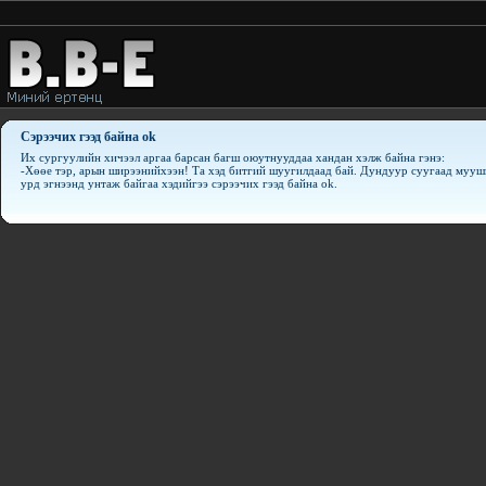
Сэрээчих гээд байна ok
Их сургуулийн хичээл аргаа барсан багш оюутнууддаа хандан хэлж байна гэнэ:
-Хөөе тэр, арын ширээнийхээн! Та хэд битгий шуугилдаад бай. Дундуур суугаад муушг
урд эгнээнд унтаж байгаа хэдийгээ сэрээчих гээд байна ok.