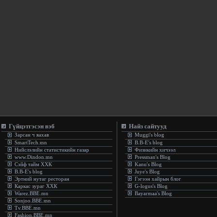
Гүйцэтгэсэн вэб
Найз сайтууд
Зарсан ч яахав
Muggi's blog
SmartTech.mn
B.B-E's blog
Нийслэлийн статистикийн газар
Физикийн хичээл
www.Dindon.mn
Pressman's Blog
Сэйф тайм ХХК
Kanu's Blog
B.B-E's blog
Juye's Blog
Эртний нутаг ресторан
Гэгээн хайрын блог
Каркас зураг ХХК
G-logus's Blog
Warez.BBE.mn
Bayarmaa's Blog
Sonjoo.BBE.mn
Tv.BBE.mn
Fashion.BBE.mn