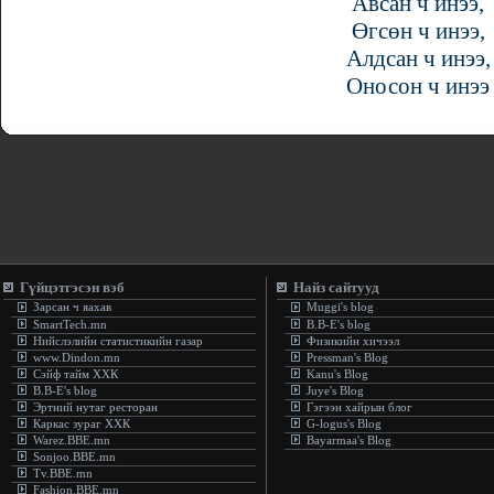
Авсан ч инээ,
Өгсөн ч инээ,
Алдсан ч инээ,
Оносон ч инээ
Гүйцэтгэсэн вэб
Найз сайтууд
Зарсан ч яахав
Muggi's blog
SmartTech.mn
B.B-E's blog
Нийслэлийн статистикийн газар
Физикийн хичээл
www.Dindon.mn
Pressman's Blog
Сэйф тайм ХХК
Kanu's Blog
B.B-E's blog
Juye's Blog
Эртний нутаг ресторан
Гэгээн хайрын блог
Каркас зураг ХХК
G-logus's Blog
Warez.BBE.mn
Bayarmaa's Blog
Sonjoo.BBE.mn
Tv.BBE.mn
Fashion.BBE.mn