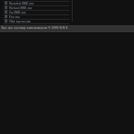
Hymdral.BBE.mn
Hicheel.BBE.mn
Zar.BBE.mn
Fire.mn
Ойн зөрчил.мн
Бүх эрх хуулиар хамгаалагдсан © 2009 B.B-E