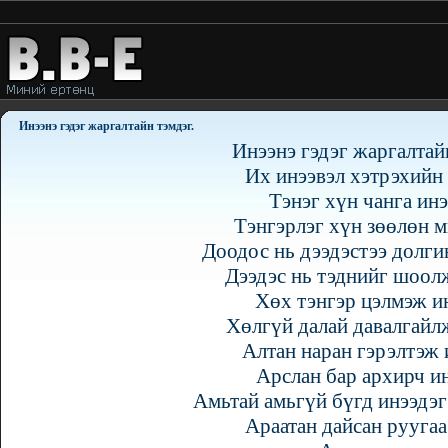
Инээнэ гэдэг жаргалтайн тэмдэг.
Инээнэ гэдэг жаргалтай
Их инээвэл хэтрэхийн 
Тэнэг хүн чанга инэ
Тэнгэрлэг хүн зөөлөн м
Доодос нь дээдэстээ долги
Дээдэс нь тэднийг шоолж
Хөх тэнгэр цэлмэж ин
Хөлгүй далай давалгайлж
Алтан наран гэрэлтэж 
Арслан бар архирч ин
Амьтай амьгүй бүгд инээдэг
Араатан дайсан руугаа