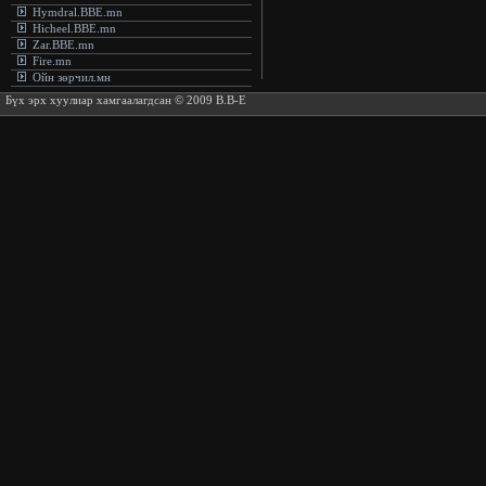
Hymdral.BBE.mn
Hicheel.BBE.mn
Zar.BBE.mn
Fire.mn
Ойн зөрчил.мн
Бүх эрх хуулиар хамгаалагдсан © 2009 B.B-E