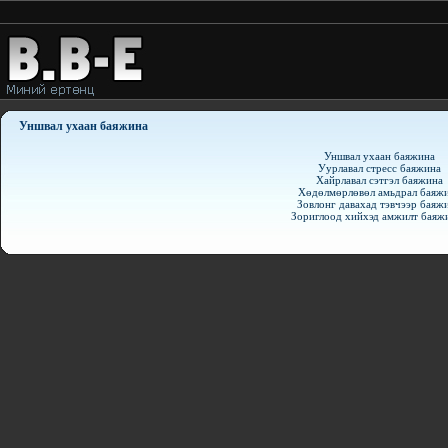
Уншвал ухаан баяжина
Уншвал ухаан баяжина
Уурлавал стресс баяжина
Хайрлавал сэтгэл баяжина
Хөдөлмөрлөвөл амьдрал баяж
Зовлонг давахад тэвчээр баяж
Зориглоод хийхэд амжилт баяж