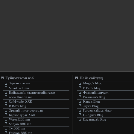
Гүйцэтгэсэн вэб
Найз сайтууд
Зарсан ч яахав
Muggi's blog
SmartTech.mn
B.B-E's blog
Нийслэлийн статистикийн газар
Физикийн хичээл
www.Dindon.mn
Pressman's Blog
Сэйф тайм ХХК
Kanu's Blog
B.B-E's blog
Juye's Blog
Эртний нутаг ресторан
Гэгээн хайрын блог
Каркас зураг ХХК
G-logus's Blog
Warez.BBE.mn
Bayarmaa's Blog
Sonjoo.BBE.mn
Tv.BBE.mn
Fashion.BBE.mn