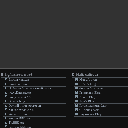
Гүйцэтгэсэн вэб
Найз сайтууд
Зарсан ч яахав
Muggi's blog
SmartTech.mn
B.B-E's blog
Нийслэлийн статистикийн газар
Физикийн хичээл
www.Dindon.mn
Pressman's Blog
Сэйф тайм ХХК
Kanu's Blog
B.B-E's blog
Juye's Blog
Эртний нутаг ресторан
Гэгээн хайрын блог
Каркас зураг ХХК
G-logus's Blog
Warez.BBE.mn
Bayarmaa's Blog
Sonjoo.BBE.mn
Tv.BBE.mn
Fashion.BBE.mn