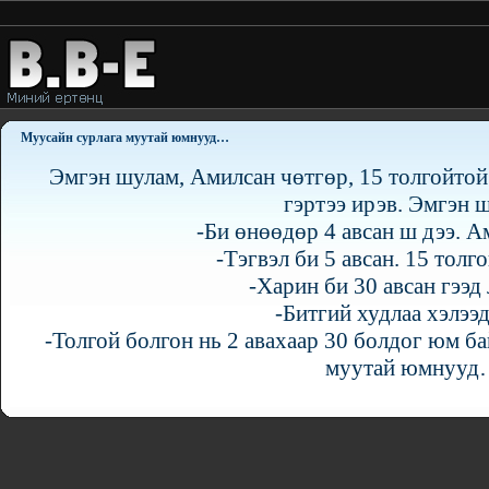
Муусайн сурлага муутай юмнууд…
Эмгэн шулам, Амилсан чөтгөр, 15 толгойтой 
гэртээ ирэв. Эмгэн 
-Би өнөөдөр 4 авсан ш дээ. А
-Тэгвэл би 5 авсан. 15 толг
-Харин би 30 авсан гээд 
-Битгий худлаа хэлээ
-Толгой болгон нь 2 авахаар 30 болдог юм ба
муутай юмнуу