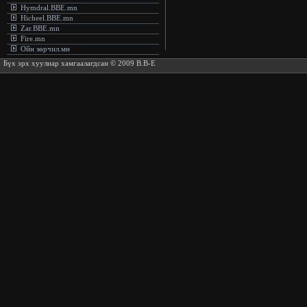
Hymdral.BBE.mn
Hicheel.BBE.mn
Zar.BBE.mn
Fire.mn
Ойн зөрчил.мн
Бүх эрх хуулиар хамгаалагдсан © 2009 B.B-E