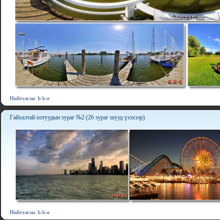
Нийтэлсэн: b.b-e
Гайхалтай хотуудын зураг №2 (26 зураг шууд үзэхээр)
Нийтэлсэн: b.b-e