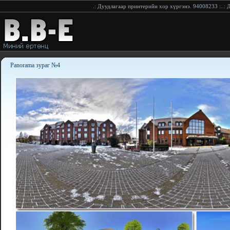
.:
Дуудлагаар принтерийн хор хүргэнэ. 94008233
:..:
Дуудлагаар прин
Panorama зураг №4