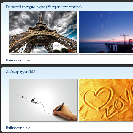
Гайхалтай хотуудын зураг (29 зураг шууд үзэхээр)
Нийтэлсэн: b.b-e
Хийсвэр зураг №14
Нийтэлсэн: b.b-e