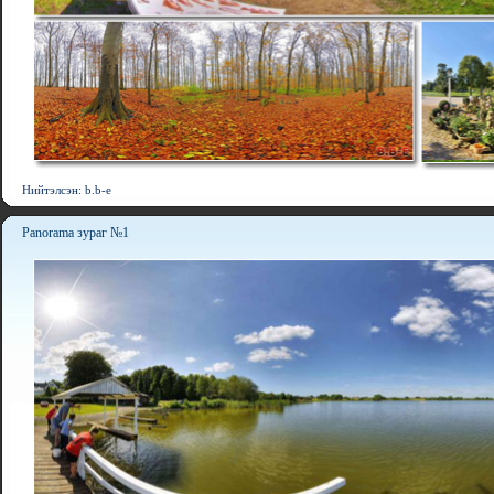
Нийтэлсэн: b.b-e
Panorama зураг №1