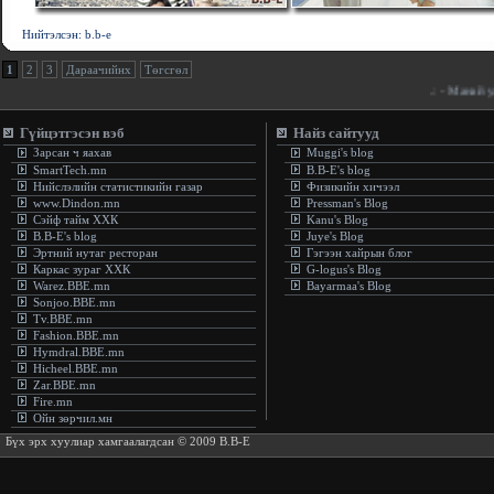
Нийтэлсэн: b.b-e
1
2
3
Дараачийнх
Төгсгөл
.:
- Манай улсад бо
Гүйцэтгэсэн вэб
Найз сайтууд
Зарсан ч яахав
Muggi's blog
SmartTech.mn
B.B-E's blog
Нийслэлийн статистикийн газар
Физикийн хичээл
www.Dindon.mn
Pressman's Blog
Сэйф тайм ХХК
Kanu's Blog
B.B-E's blog
Juye's Blog
Эртний нутаг ресторан
Гэгээн хайрын блог
Каркас зураг ХХК
G-logus's Blog
Warez.BBE.mn
Bayarmaa's Blog
Sonjoo.BBE.mn
Tv.BBE.mn
Fashion.BBE.mn
Hymdral.BBE.mn
Hicheel.BBE.mn
Zar.BBE.mn
Fire.mn
Ойн зөрчил.мн
Бүх эрх хуулиар хамгаалагдсан © 2009 B.B-E