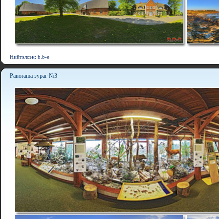
Нийтэлсэн: b.b-e
Panorama зураг №3