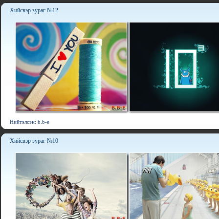
Хийсвэр зураг №12
Нийтэлсэн: b.b-e
Хийсвэр зураг №10