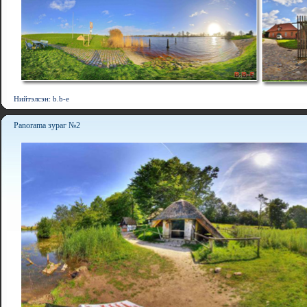
Нийтэлсэн: b.b-e
Panorama зураг №2