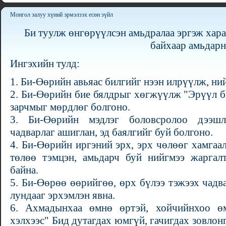
Монгол залуу хүний эрмэлзэх есөн зүйл
Би туулж өнгөрүүлсэн амьдралаа эргэж хара
байхаар амьдарн
Ингэхийн тулд:
1. Би-Өөрийн авьяас билгийг нээн илрүүлж, ний
2. Би-Өөрийн бие бялдрыг хөгжүүлж "Эрүүл б
зарчмыг мөрдлөг болгоно.
3. Би-Өөрийн мэдлэг боловсролоо дээшл
чадварлаг ашиглан, эд баялгийг буй болгоно.
4. Би-Өөрийн иргэний эрх, эрх чөлөөг хамгаа
төлөө тэмцэн, амьдарч буй нийгмээ жарга
байна.
5. Би-Өөрөө өөрийгөө, өрх бүлээ тэжээх чадв
лундааг эрхэмлэн явна.
6. Ахмадынхаа өмнө өртэй, хойчийнхоо өм
хэлхээс" Бид дутагдах юмгүй, гачигдах зовлон