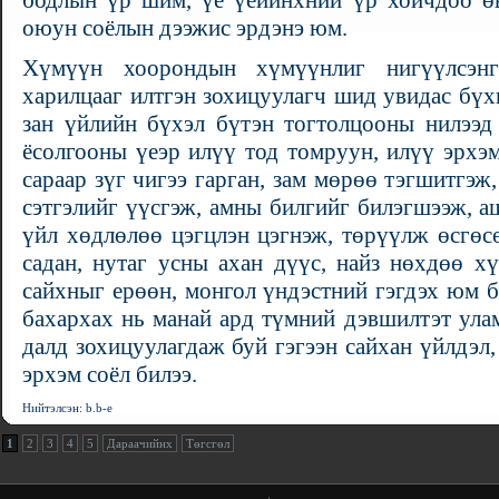
бодлын үр шим, үе үеийнхний үр хойчдоо өв
оюун соёлын дээжис эрдэнэ юм.
Хүмүүн хоорондын хүмүүнлиг нигүүлсэнг
харилцааг илтгэн зохицуулагч шид увидас бүх
зан үйлийн бүхэл бүтэн тогтолцооны нилээд 
ёсолгооны үеэр илүү тод томруун, илүү эрхэм
сараар зүг чигээ гарган, зам мөрөө тэгшитгэж,
сэтгэлийг үүсгэж, амны билгийг билэгшээж, а
үйл хөдлөлөө цэгцлэн цэгнэж, төрүүлж өсгөсө
садан, нутаг усны ахан дүүс, найз нөхдөө х
сайхныг ерөөн, монгол үндэстний гэгдэх юм б
бахархах нь манай ард түмний дэвшилтэт ула
далд зохицуулагдаж буй гэгээн сайхан үйлдэл
эрхэм соёл билээ.
Нийтэлсэн: b.b-e
1
2
3
4
5
Дараачийнх
Төгсгөл