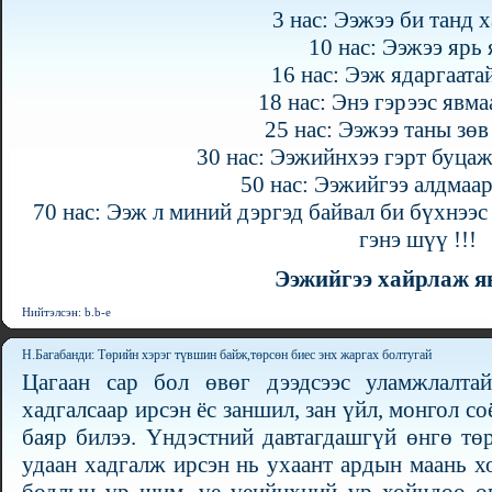
3 нас: Ээжээ би танд 
10 нас: Ээжээ ярь 
16 нас: Ээж ядаргаата
18 нас: Энэ гэрээс явма
25 нас: Ээжээ таны зөв
30 нас: Ээжийнхээ гэрт буцаж
50 нас: Ээжийгээ алдмаар
70 нас: Ээж л миний дэргэд байвал би бүхнээс 
гэнэ шүү !!!
Ээжийгээ хайрлаж я
Нийтэлсэн: b.b-e
Н.Багабанди: Төрийн хэрэг түвшин байж,төрсөн биес энх жаргах болтугай
Цагаан сар бол өвөг дээдсээс уламжлалта
хадгалсаар ирсэн ёс заншил, зан үйл, монгол с
баяр билээ. Үндэстний давтагдашгүй өнгө тө
удаан хадгалж ирсэн нь ухаант ардын маань х