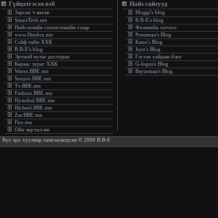
Гүйцэтгэсэн вэб
Найз сайтууд
Зарсан ч яахав
Muggi's blog
SmartTech.mn
B.B-E's blog
Нийслэлийн статистикийн газар
Физикийн хичээл
www.Dindon.mn
Pressman's Blog
Сэйф тайм ХХК
Kanu's Blog
B.B-E's blog
Juye's Blog
Эртний нутаг ресторан
Гэгээн хайрын блог
Каркас зураг ХХК
G-logus's Blog
Warez.BBE.mn
Bayarmaa's Blog
Sonjoo.BBE.mn
Tv.BBE.mn
Fashion.BBE.mn
Hymdral.BBE.mn
Hicheel.BBE.mn
Zar.BBE.mn
Fire.mn
Ойн зөрчил.мн
Бүх эрх хуулиар хамгаалагдсан © 2009 B.B-E