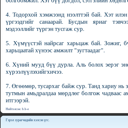
болгоомжил. Хэт бүү догдол, сэтгэлийн хөдөлг
4. Тодорхой хэмжээнд нээлттэй бай. Хэт илэн
үргээдгийг санаарай. Бусдын яриаг тэвчэ
мэдээллийг түргэн тусгаж сур.
5. Хүмүүстэй найрсаг харьцаж бай. Зожиг, б
харьцаатай хүнээс амжилт "зугтаадаг".
6. Хүний мууд бүү дурла. Аль болох эерэг эн
хүрээлүүлэхийгхичээ.
7. Өгөөмөр, тусархаг байж сур. Танд хариу нь 
тутмын амьдралдаа мөрдлөг болгож чадваас ам
итгээрэй.
Нийтэлсэн: b.b-e
Гэрэл зурагчидийн хэлсэн үгс.