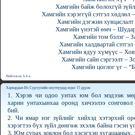
Хамгийн байж болохгүй зүйл
Хамгийн хэрэггүй сэтгэл хөдлөл 
Хамгийн дэгжин хувцаслалт
Хамгийн үнэтэй өмч – Шудар
Хамгийн том бэлэг – З
Хамгийн халдвартай сэтгэл 
Хамгийн ядуу хүмүүс – Хов
Хамгийн сайн сэргээлт – 
Хамгийн цоглог үг – “Б
Нийтэлсэн: b.b-e
Харвардын Их Сургуулийн оюутнуудад өгдөг 15 дүрэм
1. Хэрэв чи одоо унтах юм бол мэдээж мө
харин унтахынхаа оронд хичээлээ сонгово
бий.
2. Чи ямар нэг зүйлийг хийхэд хэтэрхий ор
хэрэгтээ бүх зүйл дөнгөж эхэлж байна гэсэн үг
3. Юм сурах зовлон бол хэсэгхэн хугацааных,