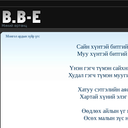
Монгол ардын зүйр үгс
Сайн хүнтэй битгий
Муу хүнтэй битгий
Үнэн гэгч түмэн сайх
Худал гэгч түмэн мууг
Хатуу сэтгэлийн ая
Хартай хүний элэг
Өөдлөх айлын үг 
Өсөх малын зүс 