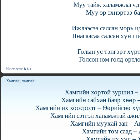
Муу тайж халамжлагчда
Муу эр эхнэртээ ба
Ижлээсээ салсан морь 
Янагаасаа салсан хүн 
Голын ус тэнгэрт хүрт
Голсон юм голд ортл
Нийтэлсэн: b.b-e
Хамгийн, хамгийн...
Хамгийн хортой зуршил – 
Хамгийн сайхан баяр хөөр –
Хамгийн их хоосролт – Өөрийгөө хүн
Хамгийн сэтгэл ханамжтай ажил
Хамгийн муухай зан – А
Хамгийн том саад –
Хамгийн их хүч – 