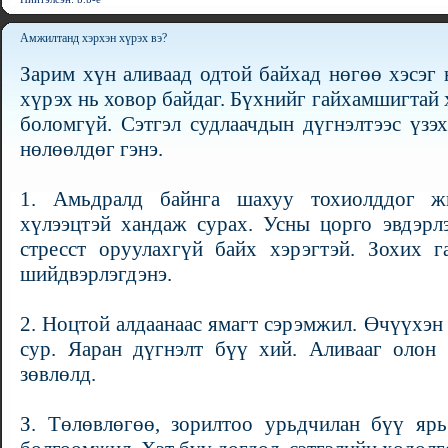
Амжилтанд хэрхэн хүрэх вэ?
Зарим хүн аливаад одтой байхад нөгөө хэсэг
хүрэх нь ховор байдаг. Бүхнийг гайхамшигтай 
боломгүй. Сэтгэл судлаачдын дүгнэлтээс үзэ
нөлөөлдөг гэнэ.
1. Амьдралд байнга шахуу тохиолддог жи
хүлээцтэй хандаж сурах. Усны цорго эвдэрл
стресст оруулахгүй байх хэрэгтэй. Зохих г
шийдвэрлэгдэнэ.
2. Ноцтой алдаанаас ямагт сэрэмжил. Өчүүхэн
сур. Яаран дүгнэлт бүү хий. Аливааг олон 
зөвлөлд.
З. Төлөвлөгөө, зорилтоо урьдчилан бүү ярь