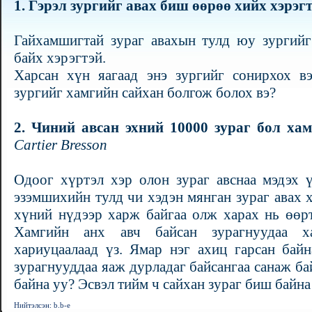
1.
Гэрэл зургийг авах биш өөрөө хийх хэрэгт
Гайхамшигтай зураг авахын тулд юу зургийг
байх хэрэгтэй.
Харсан хүн яагаад энэ зургийг сонирхох 
зургийг хамгийн сайхан болгож болох вэ?
2.
Чиний авсан эхний 10000 зураг бол хам
Cartier Bresson
Одоог хүртэл хэр олон зураг авснаа мэдэх 
эзэмшихийн тулд чи хэдэн мянган зураг авах 
хүний нүдээр харж байгаа олж харах нь өөрт
Хамгийн анх авч байсан зурагнуудаа ха
хариуцаалаад үз. Ямар нэг ахиц гарсан бай
зурагнууддаа яаж дурладаг байсангаа санаж ба
байна уу? Эсвэл тийм ч сайхан зураг биш байна уу? 
Нийтэлсэн: b.b-e