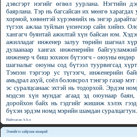
дэвсгэрт нэгийг өгвөл уурлана. Нэгтийн дэ
баярлана. Тэр нь багсайсан их мөнгө харагдах
хормой, хөвөнтэй хүрэмнийх нь энгэр дарайтал
түгээх ажлаа туйлын үнэнчээр сайн хийнэ. Ол
хангагч буянтай ажилтай хүн байсан юм. Хэд
ажилладаг инженер залуу төрийн шагнал хүрт
дулаанаар хангах инженерийн байгууламжи
инженер ч биш зохион бүтээгч - оюуны өндөр
шагналыг оюуны сод бүтээл туурвигсад хүрт
Тэмээн тэргээр ус түгээгч, инженерийн бай
амьдрал ахуй, соёл боловсрол тэнгэр газар мэт 
эс суралцсанаас эхтэй нь тодорхой. Эрдэм но
мэдсэн хүн мундаг агаад эд оюунаар баян,
доройхон байх нь гэдгийг жишиж хэлэх гээд
бүхэн эрдэм номд мэрийн шамдан суралцагтун.
Нийтэлсэн: b.b-e
Ээжийгээ хайрлаж яваарай