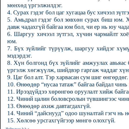
мөнхөд үргэлжилдэг.
4. Сурах гэдэг бол цаг хугацаа бус хичээл зүтг
5. Амьдрал гэдэг бол зөвхөн сурах биш юм. 
давж чадахгүй байгаа юм бол, чи ер нь юу чад
6. Шаргуу хичээл зүтгэл, хүчин чармайлт хо
юм.
7. Бүх зүйлийг түрүүлж, шаргуу хийдэг хүм
мэдэрдэг.
8. Хүн болгонд бүх зүйлийг амжуулах авьяас 
үргэлж хөгжүүлж, шийдвэр гаргаж чаддаг хүн
9. Цаг бол алт. Тэр харвасан сум шиг өнгөрдөг.
10. Өнөөдөр “нусаа татаж” байгаа байдал чинь
11. Ирээдүйдээ хөрөнгөө оруулалт хийж байга
12. Чиний цалин боловсролын түвшингээс чинь
13. Өнөөдөр ахиж давтагдахгүй.
14. Чиний “дайснууд” одоо шуналтай гэгч нь н
15. Хөлсөө урсгахгүйгээр мөнгө олохгүй.
Нийтэлсэн: b.b-e