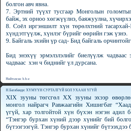
болгон авч явна.
7. Эртний түүхт тусгаар Монголын голомтыг
байж, эх орноо хөгжүүлнэ, баяжуулна, хүчирх
8. Соёл иргэншилт хүн төрөлхтний тасархай-
хүндэтгүүлж, хүнлэг бүрийг өөрийн гэж үзнэ.
9. Байгаль эхийн үр сад- Бид байгаль орчинтой
Бид энэхүү эрмэлзлэлийг биелүүлж чадваас 
чадваас хэн ч биднийг үл дурсана.
Нийтэлсэн: b.b-e
Н.Багабанди: ХҮМҮҮН СУРТАЛГҮЙ БОЛ УХААН ҮГҮЙ
XIX зууны төгсгөл ХХ зууны эхээр өвөрлө
монгол найрагч Равжаагийн Хишигбат “Хаад 
үгүй, хар толгойтой хүн бүхэн нэгэн адил б
“Тэнгэр бурхан хүний дээр хүнийг бий болг
бүтээгээгүй. Тэнгэр бурхан хүнийг бүтээхдээ 