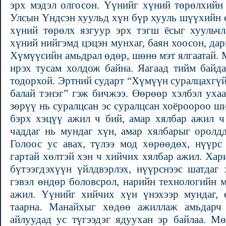
эрх мэдэл олгосон. Үүнийг хүний төрөлхийн 
Улсын Үндсэн хуульд хүн бүр хууль шүүхийн ө
хүний төрөлх язгуур эрх тэгш ёсыг хуульчла
хүний нийгэмд цэцэн мунхаг, баян хоосон, дар
Хүмүүсийн амьдрал өдөр, шөнө мэт ялгаатай. 
ирэх тусам холдож байна. Яагаад тийм байд
тодорхой. Эртний сударт “Хүмүүн суралцахгүй
балай тэнэг” гэж бичжээ. Өөрөөр хэлбэл ухаа
зөрүү нь суралцсан эс суралцсан хоёроороо ш
бэрх хэцүү ажил ч бий, амар хялбар ажил ч
чаддаг нь мундаг хүн, амар хялбарыг оролд
Голоос ус авах, түлээ мод хөрөөдөх, нүүрс 
гартай хөлтэй хэн ч хийчих хялбар ажил. Ха
бүтээгдэхүүн үйлдвэрлэх, нүүрснээс шатдаг
гэвэл өндөр боловсрол, нарийн технологийн м
ажил. Үүнийг хийчих хүн үнэхээр мундаг,
таарна. Манайхыг хөдөө ажиллаж амьдарч 
айлуудад ус түгээдэг ядуухан эр байлаа. М