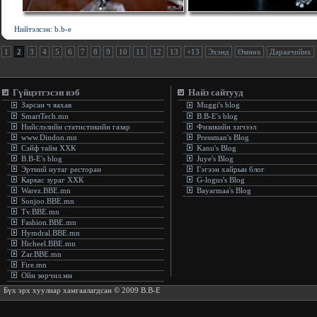
Нийтэлсэн: b.b-e
1
2
3
4
5
6
7
8
9
10
11
12
13
+13
Эхэнд
Өмнөх
Дараачийнх
Гүйцэтгэсэн вэб
Найз сайтууд
Зарсан ч яахав
Muggi's blog
SmartTech.mn
B.B-E's blog
Нийслэлийн статистикийн газар
Физикийн хичээл
www.Dindon.mn
Pressman's Blog
Сэйф тайм ХХК
Kanu's Blog
B.B-E's blog
Juye's Blog
Эртний нутаг ресторан
Гэгээн хайрын блог
Каркас зураг ХХК
G-logus's Blog
Warez.BBE.mn
Bayarmaa's Blog
Sonjoo.BBE.mn
Tv.BBE.mn
Fashion.BBE.mn
Hymdral.BBE.mn
Hicheel.BBE.mn
Zar.BBE.mn
Fire.mn
Ойн зөрчил.мн
Бүх эрх хуулиар хамгаалагдсан © 2009 B.B-E