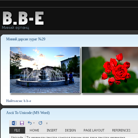
Миний дарсан зураг №29
Нийтэлсэн: b.b-e
Ascii To Unicode (MS Word)