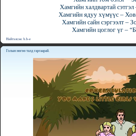
Хамгийн халдвартай сэтгэл 
Хамгийн ядуу хүмүүс – Хов
Хамгийн сайн сэргээлт – 
Хамгийн цоглог үг – “Б
Нийтэлсэн: b.b-e
Голын нөгөө талд гаргаарай.