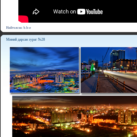
Нийтэлсэн: b.b-e
Миний дарсан зураг №28