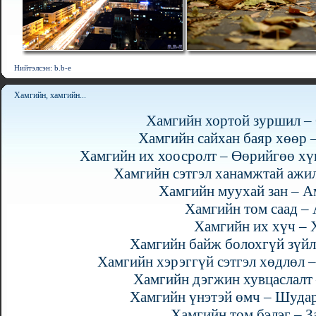
Нийтэлсэн: b.b-e
Хамгийн, хамгийн...
Хамгийн хортой зуршил – 
Хамгийн сайхан баяр хөөр –
Хамгийн их хоосролт – Өөрийгөө хүн
Хамгийн сэтгэл ханамжтай ажил
Хамгийн муухай зан – А
Хамгийн том саад –
Хамгийн их хүч – 
Хамгийн байж болохгүй зүйл
Хамгийн хэрэггүй сэтгэл хөдлөл 
Хамгийн дэгжин хувцаслалт
Хамгийн үнэтэй өмч – Шудар
Хамгийн том бэлэг – З