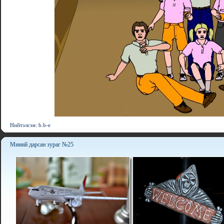
Нийтэлсэн: b.b-e
Миний дарсан зураг №25