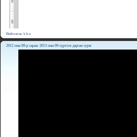
Нийтэлсэн: b.b-e
2012 оны 09-р сараас 2013 оны 09 хүртлэх дарсан зураг