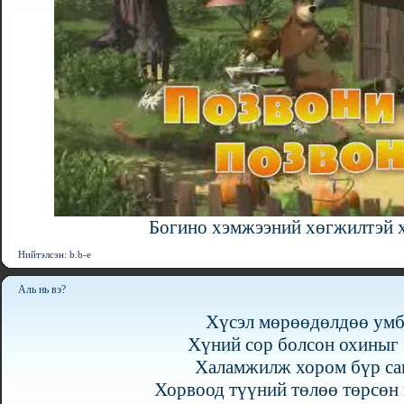
Богино хэмжээний хөгжилтэй 
Нийтэлсэн: b.b-e
Аль нь вэ?
Хүсэл мөрөөдөлдөө ум
Хүний сор болсон охиныг 
Халамжилж хором бүр са
Хорвоод түүний төлөө төрсөн