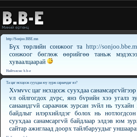
http://Sonjoo.BBE.mn
Бүх төрлийн сонжоог та
http://sonjoo.bbe.
сонжоог бөглөж өөрийгөө таньж мэдэхээс
хуваалцаарай
Нийтэлсэн: b.b-e
Та цаг нєхцєєж суухдаа юу зурж сараачдаг вэ?
Хvмvvс цаг нєхцєєж суухдаа санамсаргvйгээр
vл ойлгогдох дvрс, янз бvрийн хээ угалз з
санаандгvй сараачиж зурсан зvйл нь тухайн 
байдлыг илэрхийлдэг болох нь нотлогдсон
суухдаа санамсаргvй байдлаар элдэв юм зур
сайтар ажиглаад доорх тайлбаруудыг уншаара