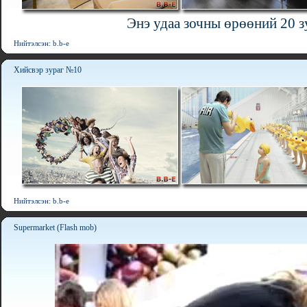
Энэ удаа зочны өрөөний 20 з
Нийтэлсэн: b.b-e
Хийсвэр зураг №10
Нийтэлсэн: b.b-e
Supermarket (Flash mob)