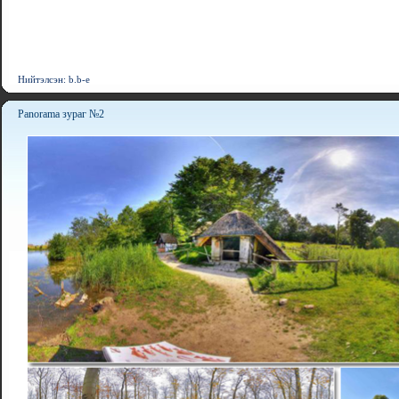
Нийтэлсэн: b.b-e
Panorama зураг №2