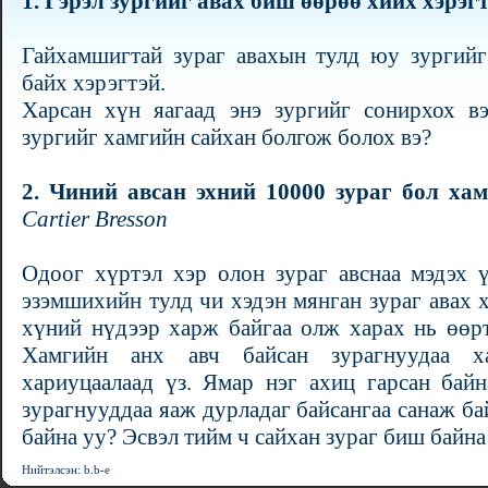
1.
Гэрэл зургийг авах биш өөрөө хийх хэрэгт
Гайхамшигтай зураг авахын тулд юу зургийг
байх хэрэгтэй.
Харсан хүн яагаад энэ зургийг сонирхох 
зургийг хамгийн сайхан болгож болох вэ?
2.
Чиний авсан эхний 10000 зураг бол хам
Cartier Bresson
Одоог хүртэл хэр олон зураг авснаа мэдэх 
эзэмшихийн тулд чи хэдэн мянган зураг авах 
хүний нүдээр харж байгаа олж харах нь өөрт
Хамгийн анх авч байсан зурагнуудаа ха
хариуцаалаад үз. Ямар нэг ахиц гарсан бай
зурагнууддаа яаж дурладаг байсангаа санаж ба
байна уу? Эсвэл тийм ч сайхан зураг биш байна уу? 
Нийтэлсэн: b.b-e