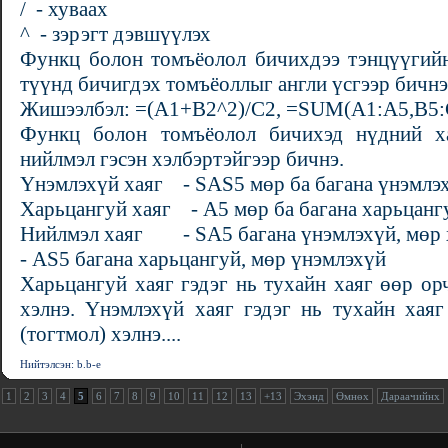
/ - хуваах
^ - зэрэгт дэвшүүлэх
Функц болон томъёолол бичихдээ тэнцүүгийн
түүнд бичигдэх томъёоллыг англи үсгээр бичнэ
Жишээлбэл: =(A1+B2^2)/C2, =SUM(A1:A5,B5:
Функц болон томъёолол бичихэд нүдний ха
нийлмэл гэсэн хэлбэртэйгээр бичнэ.
Үнэмлэхүй хаяг - SAS5 мөр ба багана үнэмлэ
Харьцангуй хаяг - А5 мөр ба багана харьцанг
Нийлмэл хаяг - SА5 багана үнэмлэхүй, мөр
- АS5 багана харьцангуй, мөр үнэмлэхүй
Харьцангуй хаяг гэдэг нь тухайн хаяг өөр о
хэлнэ. Үнэмлэхүй хаяг гэдэг нь тухайн хая
(тогтмол) хэлнэ....
Нийтэлсэн: b.b-e
1
2
3
4
5
6
7
8
9
10
11
12
13
+13
Эхэнд
Өмнөх
Дараачийнх