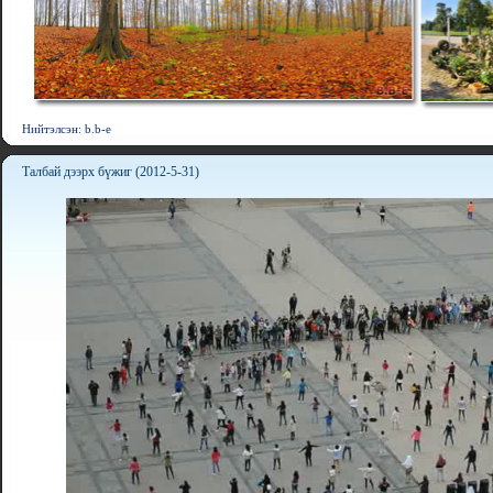
Нийтэлсэн: b.b-e
Талбай дээрх бүжиг (2012-5-31)