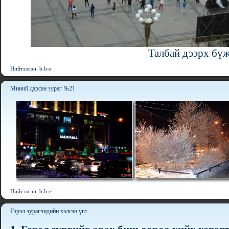
Талбай дээрх бү
Нийтэлсэн: b.b-e
Миний дарсан зураг №21
Нийтэлсэн: b.b-e
Гэрэл зурагчидийн хэлсэн үгс.