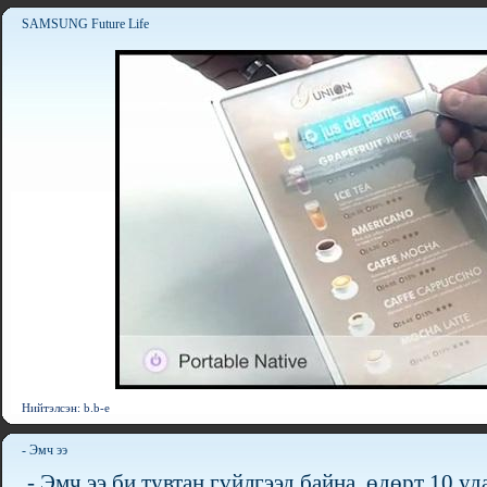
SAMSUNG Future Life
Нийтэлсэн: b.b-e
- Эмч ээ
- Эмч ээ би тувтан гүйлгээд байна. өдөрт 10 у