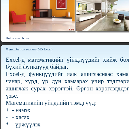
Нийтэлсэн: b.b-e
Функц ба томъёолол (MS Excel)
Excel-д математикийн үйлдлүүдийг хийж бол
бүхий функцүүд байдаг.
Excel-д функцүүдийг яаж ашигласнаас хама
чанар, хурд, үр дүн хамаарах учир тэдгээр
ашиглаж сурах хэрэгтэй. Өргөн хэрэглэгддэ
үзье.
Математикийн үйлдлийн тэмдгүүд:
+ - нэмэх
- - хасах
* - үржүүлэх