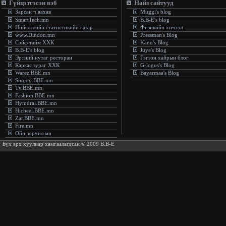
Гүйцэтгэсэн вэб
Найз сайтууд
Зарсан ч яахав
Muggi's blog
SmartTech.mn
B.B-E's blog
Нийслэлийн статистикийн газар
Физикийн хичээл
www.Dindon.mn
Pressman's Blog
Сэйф тайм ХХК
Kanu's Blog
B.B-E's blog
Juye's Blog
Эртний нутаг ресторан
Гэгээн хайрын блог
Каркас зураг ХХК
G-logus's Blog
Warez.BBE.mn
Bayarmaa's Blog
Sonjoo.BBE.mn
Tv.BBE.mn
Fashion.BBE.mn
Hymdral.BBE.mn
Hicheel.BBE.mn
Zar.BBE.mn
Fire.mn
Ойн зөрчил.мн
Бүх эрх хуулиар хамгаалагдсан © 2009 B.B-E