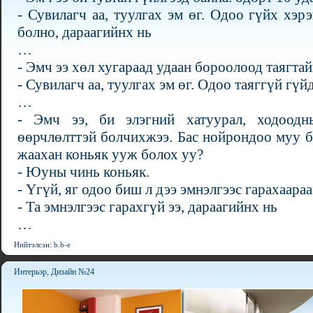
- Сувилагч аа, туулгах эм өг. Одоо гүйх хэ
болно, дараагийнх нь
…
- Эмч ээ хөл хугараад удаан бороолоод таягтай
- Сувилагч аа, туулгах эм өг. Одоо таяггүй гүй
…
- Эмч ээ, би элэгний хатуурал, ходоодн
өөрчлөлттэй болчихжээ. Бас нойрондоо муу б
жаахан коньяк ууж болох уу?
- Юуны чинь коньяк.
- Үгүй, яг одоо биш л дээ эмнэлгээс гарахаар
- Та эмнэлгээс гарахгүй ээ, дараагийнх нь
…
Нийтэлсэн: b.b-e
Интерьэр, Дизайн №24